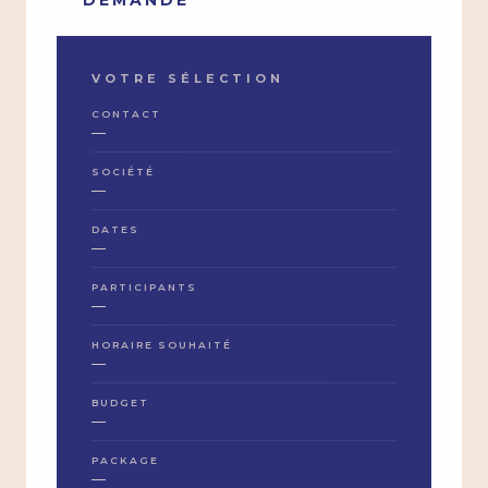
VOTRE SÉLECTION
CONTACT
—
SOCIÉTÉ
—
DATES
—
PARTICIPANTS
—
HORAIRE SOUHAITÉ
—
BUDGET
—
PACKAGE
—