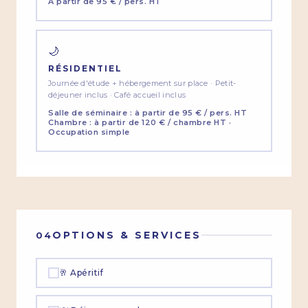
À partir de 95 € / pers. HT
🌙
RÉSIDENTIEL
Journée d'étude + hébergement sur place · Petit-
déjeuner inclus · Café accueil inclus
Salle de séminaire : à partir de 95 € / pers. HT
Chambre : à partir de 120 € / chambre HT ·
Occupation simple
OPTIONS & SERVICES
04
🥂 Apéritif