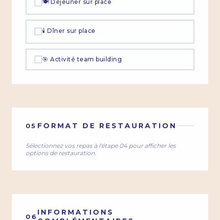
🍽 Déjeuner sur place
🕯 Dîner sur place
🎯 Activité team building
FORMAT DE RESTAURATION
05
Sélectionnez vos repas à l'étape 04 pour afficher les
options de restauration.
INFORMATIONS
06